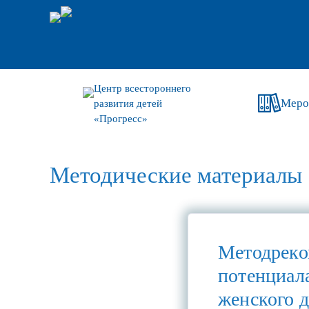
Центр всестороннего
Меро
развития детей
«Прогресс»
Методические материалы
Методреко
потенциал
женского 