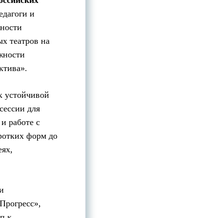
оссийских
едагоги и
жности
х театров на
жности
ктива».
к устойчивой
сессии для
и работе с
ротких форм до
ях,
и
Прогресс»,
п к