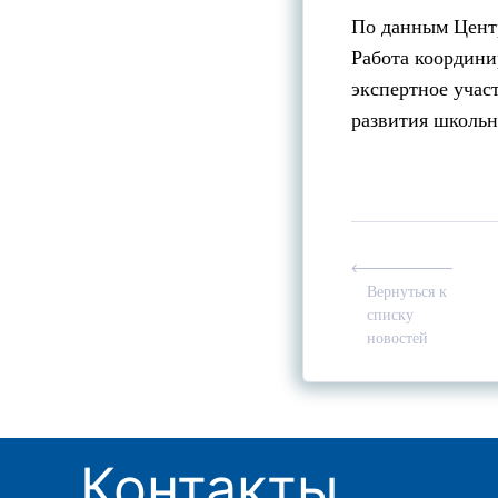
По данным Центр
Работа координи
экспертное учас
развития школьн
Вернуться к
списку
новостей
Контакты