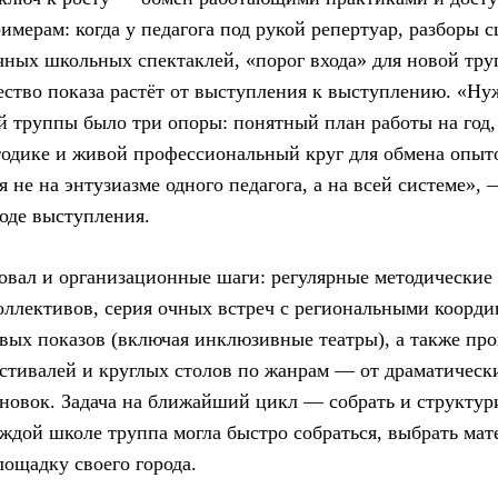
имерам: когда у педагога под рукой репертуар, разборы с
чных школьных спектаклей, «порог входа» для новой тру
чество показа растёт от выступления к выступлению. «Ну
 труппы было три опоры: понятный план работы на год,
одике и живой профессиональный круг для обмена опыто
 не на энтузиазме одного педагога, а на всей системе»,
ходе выступления.
вал и организационные шаги: регулярные методические
оллективов, серия очных встреч с региональными коорди
вых показов (включая инклюзивные театры), а также пр
стивалей и круглых столов по жанрам — от драматическ
новок. Задача на ближайший цикл — собрать и структу
аждой школе труппа могла быстро собраться, выбрать мат
лощадку своего города.