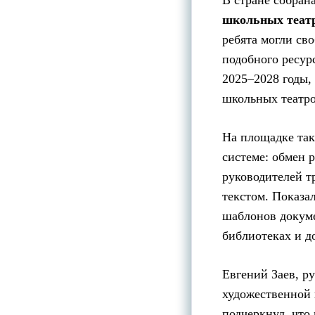
В стране собран
школьных теат
ребята могли св
подобного ресур
2025–2028 годы,
школьных театро
На площадке так
системе: обмен 
руководителей т
текстом. Показа
шаблонов докуме
библиотеках и д
Евгений Заев, р
художественной 
подчеркнул, что