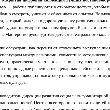
а
открытая цифровая коллекция лучших постановок р
ров
— работы публикуются в открытом доступе, чтобы п
ободно смотреть, учиться и обмениваться опытом. Возмо
са, который включен в дорожную карту развития школьны
 обсудили на межрегиональном форуме «Вызовы и возмо
в. Мастерство руководителя детского театрального колле
же обсуждали, как перейти от «точечных» выступлений 
репертуаром между регионами, совместные методические 
рупп, практические мастер-классы по свету, сценографии 
ли и прикладные решения: от сценарных «кейсов» для ко
нтов, упрощающих подготовку школьных показов в музе
омах культуры.
уководитель дирекции развития социально-гуманитарной 
направленностей Центра всестороннего развития детей «
 ключ к росту — обмен работающими практиками и досту