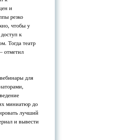
цен и
ппы резко
жно, чтобы у
 доступ к
м. Тогда театр
 — отметил
 вебинары для
наторами,
оведение
их миниатюр до
рировать лучший
ериал и вывести