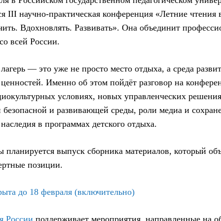
аля в Российском государственном педагогическом универ
ся
III научно-практическая конференция
«Летние чтения 
чить. Вдохновлять. Развивать»
. Она объединит професси
со всей России.
лагерь — это уже не просто место отдыха, а среда разви
ценностей. Именно об этом пойдёт разговор на конфере
иокультурных условиях, новых управленческих решения
и безопасной и развивающей среды, роли медиа и сохран
 наследия в программах детского отдыха.
ы планируется выпуск сборника материалов, который об
ертные позиции.
рыта до 18 февраля (включительно)
я России
поддерживает мероприятия, направленные на о