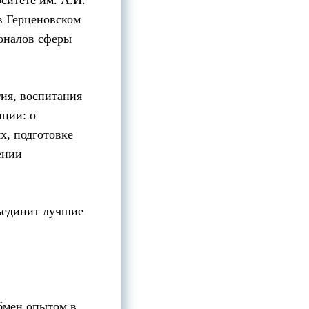
ситете им. А.И.
в Герценовском
оналов сферы
тия, воспитания
нции: о
х, подготовке
ении
ъединит лучшие
бмен опытом в