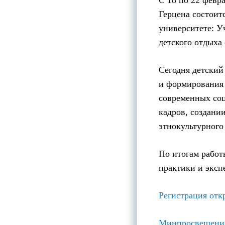
С 18 по 22 февр
Герцена состоит
университете: У
детского отдыха 
Сегодня детский 
и формирования 
современных соц
кадров, создани
этнокультурного
По итогам работ
практики и эксп
Регистрация отк
Минпросвещени