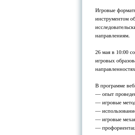
Игровые форматы
инструментом об
исследовательск
направлениям.
26 мая в 10:00 с
игровых образов
направленностях
В программе веб
— опыт проведен
— игровые метод
— использование
— игровые меха
— профориентац