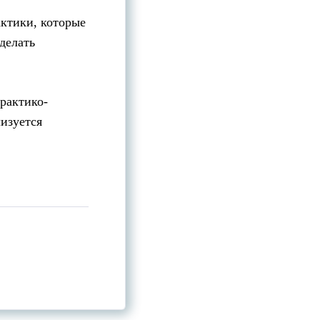
актики, которые
делать
рактико-
изуется