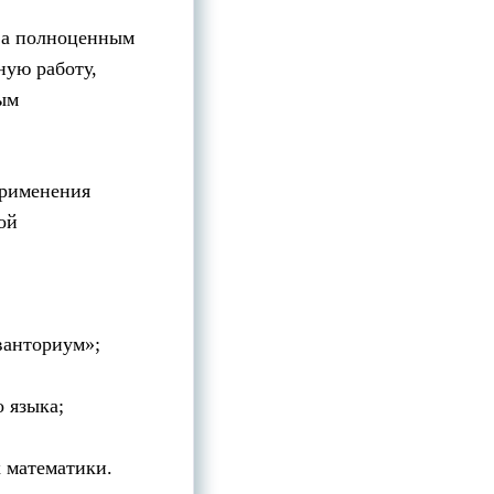
, а полноценным
ную работу,
ым
рименения
ой
ванториум»;
 языка;
 математики.