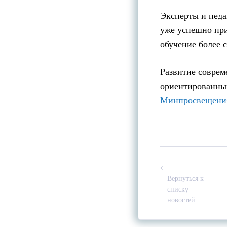
Эксперты и педа
уже успешно при
обучение более 
Развитие соврем
ориентированных
Минпросвещени
Вернуться к
списку
новостей