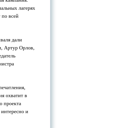
ая кампания.
нальных лагерях
 по всей
иваля дали
и, Артур Орлов,
едатель
нистра
печатления,
ия охватит в
о проекта
 интересно и