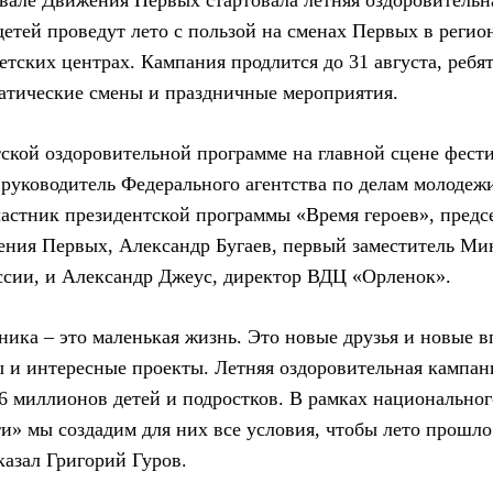
вале Движения Первых стартовала летняя оздоровительн
 детей проведут лето с пользой на сменах Первых в регио
етских центрах. Кампания продлится до 31 августа, ребят
атические смены и праздничные мероприятия.
тской оздоровительной программе на главной сцене фест
 руководитель Федерального агентства по делам молодеж
частник президентской программы «Время героев», предс
ния Первых, Александр Бугаев, первый заместитель Ми
сии, и Александр Джеус, директор ВДЦ «Орленок».
ника – это маленькая жизнь. Это новые друзья и новые в
 и интересные проекты. Летняя оздоровительная кампан
 6 миллионов детей и подростков. В рамках национальног
и» мы создадим для них все условия, чтобы лето прошло
казал Григорий Гуров.