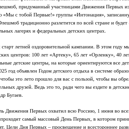
лешмоб, придуманный участницами Движения Первых из
ю «Мы с тобой Первые!» группы «Интонация», записанн
лешмоб традиционно разлетится по всей стране и будет
льных лагерях и федеральных детских центрах.
 старт летней оздоровительной кампании. В этом году м
ских центров: 100 лет «Артеку», 65 лет «Орленку», 40 ле
ьные детские центры, на которые ориентируются все дет
025 год объявлен Годом детского отдыха в системе образ
 чтобы это лето прошло для вас с пользой, чтобы вы обр
льных друзей. Ведь это то, ради чего вы ездите в детские
др Бугаев.
ль Движения Первых охватил всю Россию, 1 июня во вс
 проходит самый массовый День Первых, в котором прин
бят. Цели Дня Первых – просвещение и всестороннее раз