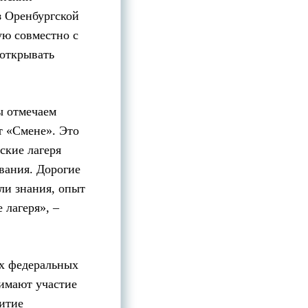
 Оренбургской
ую совместно с
 открывать
ы отмечаем
т «Смене». Это
ские лагеря
ования. Дорогие
ели знания, опыт
 лагеря», –
ех федеральных
имают участие
витие