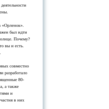
 деятельности
ены.
в «Орленок».
олжен был идти
солнце. Почему?
о вы и есть.
.
рвых совместно
и разработало
вященные 80-
а, а также
стями и
частия в них