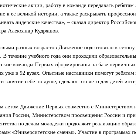
риотические акции, работу в команде передавать ребятам
ие к ее великой истории, а также раскрывать профессио
ивать лидерские качества», – сказал директор Российско
тра Александр Кудряшов.
рвыми разных возрастов Движение подготовило к сезону 
 В течение учебного года они проходили образовательн
тские команды Первых сформированы на базе первичных
 уже в 92 вузах. Опытные наставники помогут ребятам 
и занятие себе по душе, сделают это лето для детей инт
им летом Движение Первых совместно с Министерством 
ания России, Министерством просвещения России и при
ентства по делам молодежи продолжит реализацию образ
рамм «Университетские смены». Участие в программах 