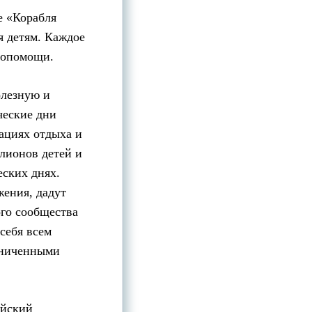
е «Корабля
я детям. Каждое
имопомощи.
олезную и
ческие дни
ациях отдыха и
лионов детей и
еских днях.
ения, дадут
ого сообщества
себя всем
раниченными
ийский