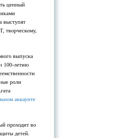
ить ценный
никами
та выступят
T, творческому,
ового выпуска
н 100-летию
реемственности
вные роли
гата
ьном аккаунте
ый проходит во
ащиты детей.