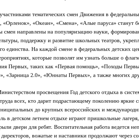
 участниками тематических смен Движения в федеральны
, «Орленок», «Океан», «Смена», «Алые паруса» станут бо
ы смен направлены на популяризацию науки, формирова
ультуры, поддержку и развитие школьных театров, укреп
о единства. На каждой смене в федеральных детских це
ероприятиях, которые позволят им узнать больше о флаг
ия Первых, таких как «Первая помощь», «Походы Первы
», «Зарница 2.0», «Юннаты Первых», а также многих дру
нистерством просвещения Год детского отдыха в систе
 труда всех, кто дарит подрастающему поколению яркие с
униципальных до крупных всероссийских и международн
ль в детском летнем отдыхе играют пришкольные лагеря,
рыли двери для ребят. Воспитательная работа ведется не
 директоров, вожатые и наставники продолжают через с