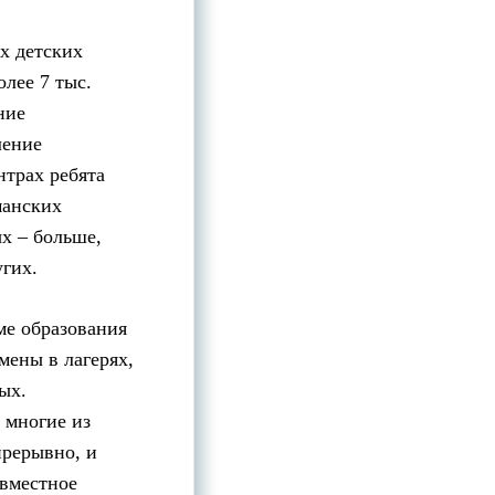
х детских
лее 7 тыс.
ние
ление
нтрах ребята
манских
х – больше,
гих.
ме образования
мены в лагерях,
ых.
 многие из
прерывно, и
овместное