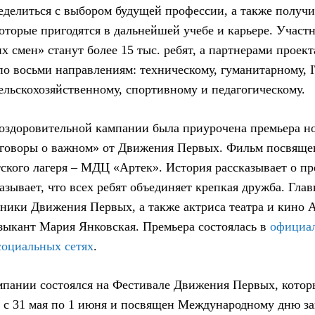
делиться с выбором будущей профессии, а также получ
которые пригодятся в дальнейшей учебе и карьере. Участ
х смен» станут более 15 тыс. ребят, а партнерами проек
по восьми направлениям: техническому, гуманитарному, I
ельскохозяйственному, спортивному и педагогическому.
 оздоровительной кампании была приурочена премьера н
зговоры о важном» от Движения Первых. Фильм посвяще
тского лагеря – МДЦ «Артек». История рассказывает о п
азывает, что всех ребят объединяет крепкая дружба. Гла
ники Движения Первых, а также актриса театра и кино А
ыкант Мария Янковская. Премьера состоялась в
официал
социальных сетях
.
мпании состоялся на Фестивале Движения Первых, котор
х с 31 мая по 1 июня и посвящен Международному дню з