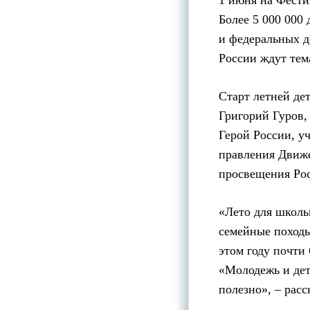
1 июня на Фести
Более 5 000 000
и федеральных д
России ждут тем
Старт летней де
Григорий Гуров,
Герой России, у
правления Движе
просвещения Рос
«Лето для школь
семейные походы
этом году почти
«Молодежь и дет
полезно», – расс