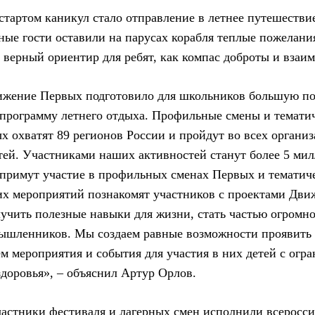
тартом каникул стало отправление в летнее путешестви
ые гости оставили на парусах корабля теплые пожелани
о верный ориентир для ребят, как компас доброты и вза
вижение Первых подготовило для школьников большую п
программу летнего отдыха. Профильные смены и темати
 охватят 89 регионов России и пройдут во всех организ
тей. Участниками наших активностей станут более 5 мил
 примут участие в профильных сменах Первых и тематич
 мероприятий познакомят участников с проектами Движ
учить полезные навыки для жизни, стать частью огромн
ышленников. Мы создаем равные возможности проявить 
ем мероприятия и события для участия в них детей с ог
доровья», – объяснил Артур Орлов.
астники фестиваля и лагерных смен исполнили всеросс