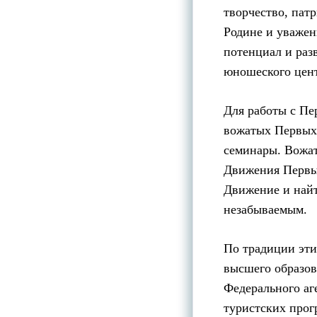
творчество, пат
Родине и уважен
потенциал и разв
юношеского цен
Для работы с Пе
вожатых Первых.
семинары. Вожа
Движения Первых
Движение и найт
незабываемым.
По традиции эт
высшего образов
Федерального аг
туристских прог