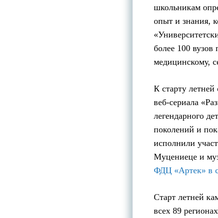
школьникам опре
опыт и знания, 
«Университетски
более 100 вузов 
медицинскому, с
К старту летней
веб-сериала «Ра
легендарного де
поколений и пок
исполнили участ
Муцениеце и муз
ФДЦ «Артек» в 
Старт летней ка
всех 89 региона