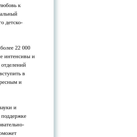
 любовь к
нальный
го детско-
более 22 000
ые интенсивы и
 отделений
вступить в
ересным и
науки и
 поддержке
овательно-
поможет