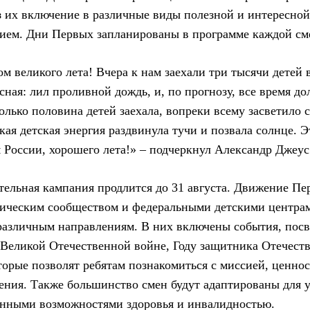
з их включение в различные виды полезной и интересной
ием. Дни Первых запланированы в программе каждой см
ом великого лета! Вчера к нам заехали три тысячи детей 
сная: лил проливной дождь, и, по прогнозу, все время д
только половина детей заехала, вопреки всему засветило 
ая детская энергия раздвинула тучи и позвала солнце. Эт
м России, хорошего лета!» – подчеркнул Александр Джеус
тельная кампания продлится до 31 августа. Движение Пе
гическим сообществом и федеральными детскими центрам
различным направлениям. В них включены события, пос
Великой Отечественной войне, Году защитника Отечеств
торые позволят ребятам познакомиться с миссией, ценно
ния. Также большинство смен будут адаптированы для у
енными возможностями здоровья и инвалидностью.