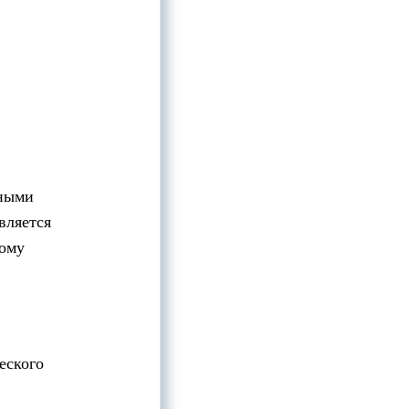
нными
вляется
ному
еского