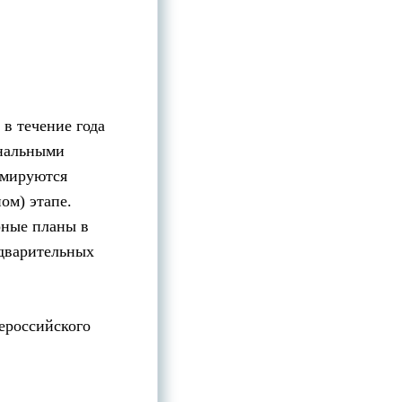
в течение года
ональными
рмируются
ом) этапе.
рные планы в
едварительных
ероссийского