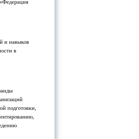
 «Федерация
й и навыков
ности в
манды
ганизаций
ой подготовки,
иентированию,
ведению