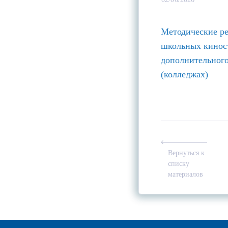
Методические ре
школьных киност
дополнительного
(колледжах)
Вернуться к
списку
материалов