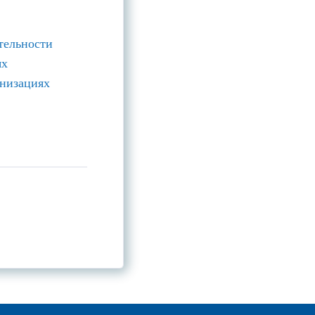
тельности
ях
анизациях