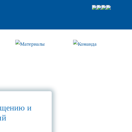
Материалы
Команда
ащению и
ий