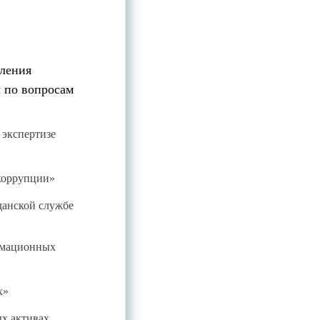
вления
 по вопросам
экспертизе
коррупции»
данской службе
рмационных
х»
х активах,