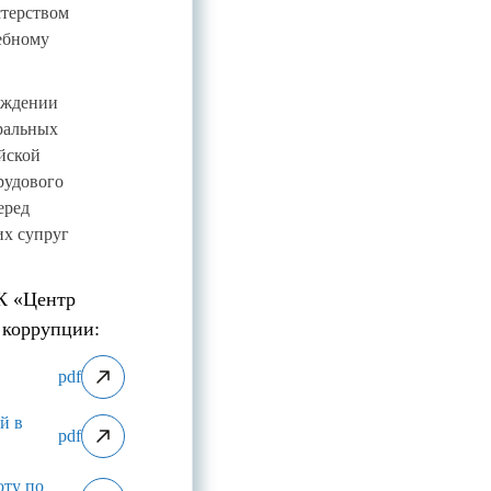
стерством
ебному
рждении
ральных
йской
рудового
еред
их супруг
К «Центр
 коррупции:
pdf
й в
pdf
оту по