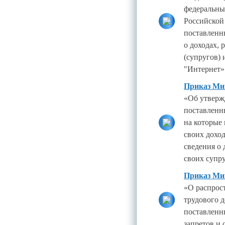
федеральны
Российской
поставленн
о доходах, 
(супругов)
"Интернет»
Приказ Мин
«Об утверж
поставленн
на которые
своих доход
сведения о 
своих супр
Приказ Мин
«О распрос
трудового д
поставленн
запретов и 