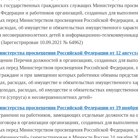
х государственных гражданских служащих Министерства просв
 Федерации и работников организаций, созданных для выполнени
ых перед Министерством просвещения Российской Федерации, а
расходах, об имуществе и обязательствах имущественного характ
 и несовершеннолетних детей в информационно-телекоммуникац
 (Зарегистрирован 10.09.2021 № 64962)
истерства просвещения Российской Федерации от 12 августа 
дении Перечня должностей в организациях, созданных для выпо
ых перед Министерством просвещения Российской Федерации, 
 граждане и при замещении которых работники обязаны представ
ах, расходах, об имуществе и обязательствах имущественного хар
доходах, расходах, об имуществе и обязательствах имущественно
уги (супруга) и несовершеннолетних детей»
истерства просвещения Российской Федерации от 19 ноября 
транении на работников, замещающих отдельные должности на 
оговора в организации организациях, созданных для выполнения
ых перед Министерством просвещения Российской Федерации, 
обязанностей» (зарегистрирован в Минюсте России 24 декабря 20