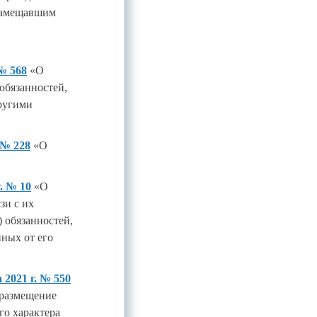
 замещавшим
№ 568
«О
обязанностей,
ругими
 № 228
«О
. № 10
«О
зи с их
 обязанностей,
нных от его
2021 г. № 550
 размещение
го характера