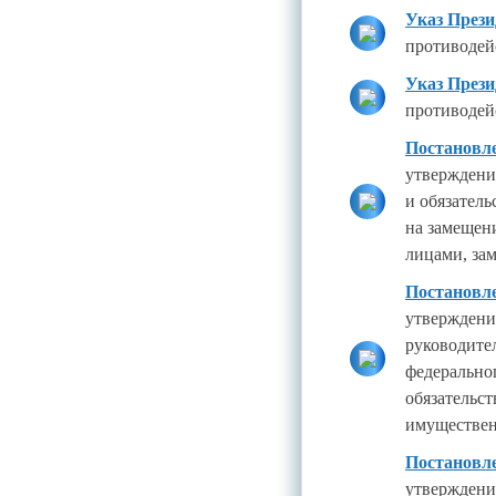
Указ Прези
противодей
Указ Прези
противодей
Постановле
утверждени
и обязател
на замещен
лицами, за
Постановле
утверждени
руководите
федерально
обязательст
имуществен
Постановле
утверждени