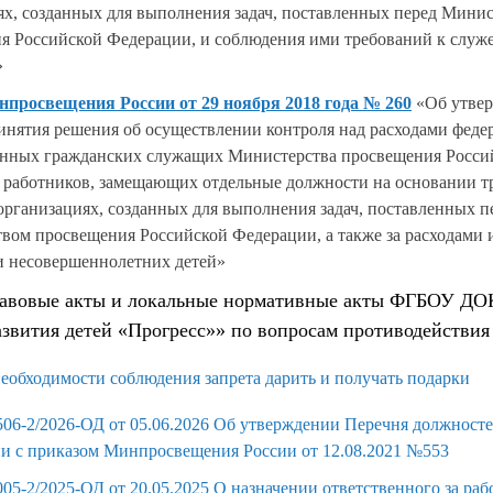
ях, созданных для выполнения задач, поставленных перед Мини
я Российской Федерации, и соблюдения ими требований к служ
»
просвещения России от 29 ноября 2018 года № 260
«Об утве
инятия решения об осуществлении контроля над расходами феде
енных гражданских служащих Министерства просвещения Росси
 работников, замещающих отдельные должности на основании т
организациях, созданных для выполнения задач, поставленных п
вом просвещения Российской Федерации, а также за расходами 
 и несовершеннолетних детей»
авовые акты и локальные нормативные акты ФГБОУ ДО
азвития детей «Прогресс»» по вопросам противодействия
необходимости соблюдения запрета дарить и получать подарки
06-2/2026-ОД от 05.06.2026 Об утверждении Перечня должносте
ии с приказом Минпросвещения России от 12.08.2021 №553
5-2/2025-ОД от 20.05.2025 О назначении ответственного за раб