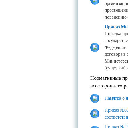
организаци
просвещени
поведению
Приказ Мин
Порядка пр
государств
Федерации,
договора в 
Министерст
(супругов)
Нормативные пр
всестороннего р
Памятка о 
Приказ №05
соответств
Приказ №200