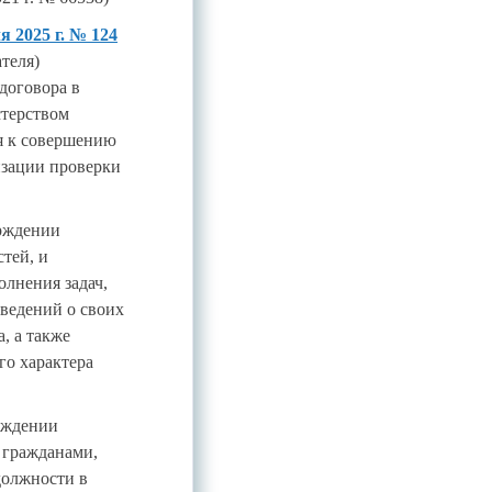
 2025 г. № 124
теля)
договора в
стерством
я к совершению
изации проверки
рждении
тей, и
лнения задач,
ведений о своих
, а также
го характера
рждении
 гражданами,
должности в