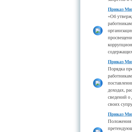
Приказ Мин
«Об утверж
работникам
организаци
просвещени
коррупцион
содержащих
Приказ Мин
Порядка пр
работникам
поставленн
доходах, ра
сведений о 
своих супр
Приказ Мин
Положения 
претендующ