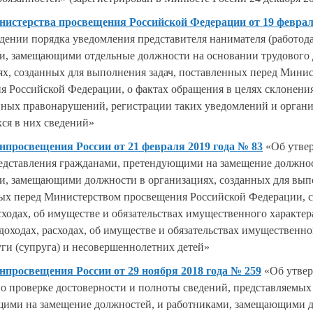
истерства просвещения Российской Федерации от 19 февраля
дении порядка уведомления представителя нанимателя (работода
и, замещающими отдельные должности на основании трудового 
ях, созданных для выполнения задач, поставленных перед Мини
я Российской Федерации, о фактах обращения в целях склонени
ных правонарушений, регистрации таких уведомлений и орган
ся в них сведений»
просвещения России от 21 февраля 2019 года № 83
«Об утве
едставления гражданами, претендующими на замещение должнос
и, замещающими должности в организациях, созданных для выпо
ых перед Министерством просвещения Российской Федерации, с
сходах, об имуществе и обязательствах имущественного характера
доходах, расходах, об имуществе и обязательствах имущественно
уги (супруга) и несовершеннолетних детей»
просвещения России от 29 ноября 2018 года № 259
«Об утве
о проверке достоверности и полноты сведений, представляемых
ими на замещение должностей, и работниками, замещающими 