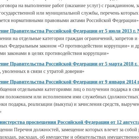
договора на выполнение работ (оказание услуг) с гражданином,
государственной или муниципальной службы, перечень которых
ается нормативными правовыми актами Российской Федерации»
ние Правительства Российской Федерации от 5 июля 2013 г. 
ении на отдельные категории граждан ограничений, запретов и 
ных Федеральным законом «О противодействии коррупции» и д
ми законами в целях противодействия коррупции»
ние Правительства Российской Федерации от 5 марта 2018 г.
, уволенных в связи с утратой доверия»
ние Правительства Российской Федерации от 9 января 2014 г
общения отдельными категориями лиц о получении подарка в свя
м положением или исполнением ими служебных (должностных)
нки подарка, реализации (выкупа) и зачисления средств, выруче
»
истерства просвещения Российской Федерации от 12 августа 
дении Перечня должностей, замещение которых влечет за собой
доходах, расходах, об имуществе и обязательствах имущественно