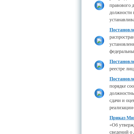
правового 
должности 
устанавлив
Постановле
распростран
установлен
федеральны
Постановле
реестре лиц
Постановле
порядке со
должностны
сдачи и оце
реализации
Приказ Мин
«Об утверж
сведений о 