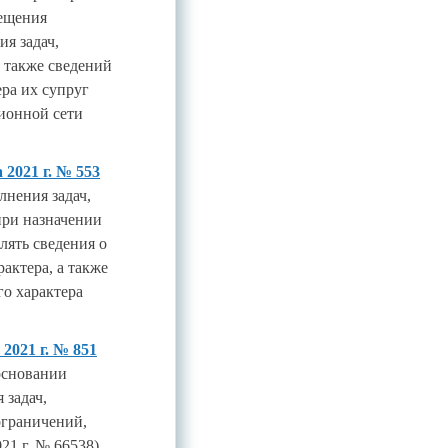
ещения
я задач,
 также сведений
ера их супруг
ионной сети
2021 г. № 553
лнения задач,
при назначении
лять сведения о
актера, а также
го характера
2021 г. № 851
основании
 задач,
ограничений,
21 г. № 66538)