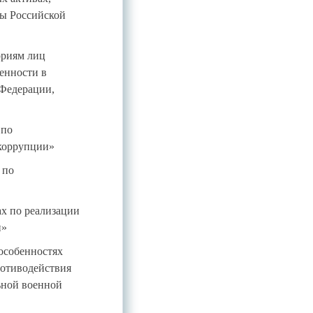
ты Российской
ориям лиц
ценности в
 Федерации,
 по
 коррупции»
 по
х по реализации
и»
особенностях
ротиводействия
ьной военной