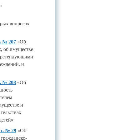
ы
орых вопросах
. № 207
«Об
, об имуществе
 претендующими
реждений, и
. № 208
«Об
жность
ителем
муществе и
ательствах
детей»
г. № 29
«Об
 гражданско-