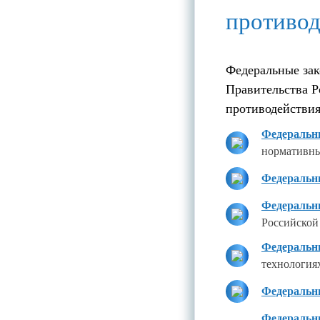
противод
Федеральные зак
Правительства Р
противодействи
Федеральны
нормативны
Федеральны
Федеральны
Российской
Федеральны
технология
Федеральны
Федеральны