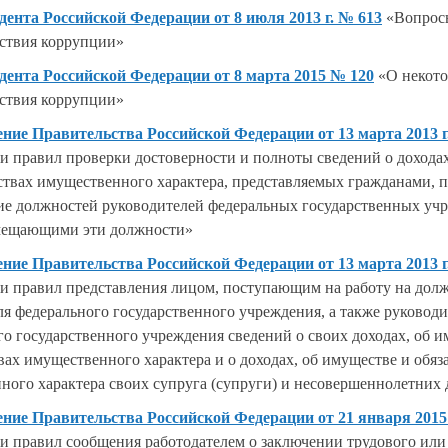
дента Российской Федерации от 8 июля 2013 г. № 613
«Вопрос
ствия коррупции»
дента Российской Федерации от 8 марта 2015 № 120
«О некот
ствия коррупции»
ние Правительства Российской Федерации от 13 марта 2013 г
и правил проверки достоверности и полноты сведений о доходах
ьствах имущественного характера, представляемых гражданами,
ие должностей руководителей федеральных государственных уч
мещающими эти должности»
ние Правительства Российской Федерации от 13 марта 2013 г
и правил представления лицом, поступающим на работу на дол
ля федерального государственного учреждения, а также руковод
го государственного учреждения сведений о своих доходах, об и
вах имущественного характера и о доходах, об имуществе и обяз
ного характера своих супруга (супруги) и несовершеннолетних 
ние Правительства Российской Федерации от 21 января 2015 
и правил сообщения работодателем о заключении трудового или